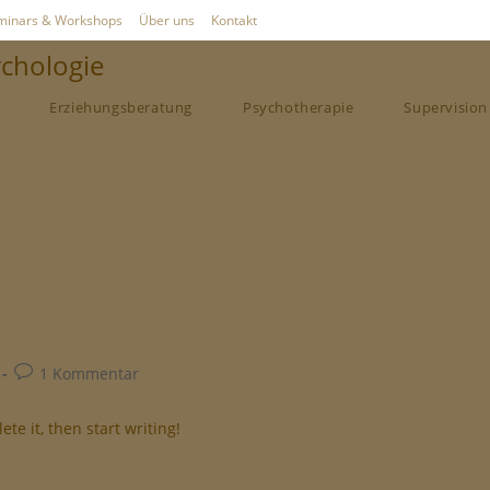
minars & Workshops
Über uns
Kontakt
ychologie
Erziehungsberatung
Psychotherapie
Supervision
1 Kommentar
te it, then start writing!