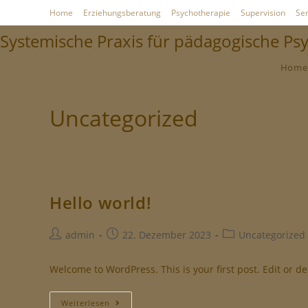
Home
Erziehungsberatung
Psychotherapie
Supervision
Se
Systemische Praxis für pädagogische Ps
Home
Uncategorized
Hello world!
admin
22. Dezember 2023
Uncategorized
Welcome to WordPress. This is your first post. Edit or dele
Weiterlesen