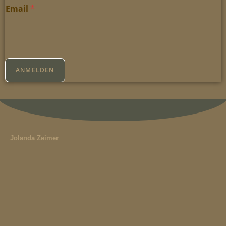
Email
*
ANMELDEN
Jolanda Zeimer
Hauptstraße 82,
37431 Bad Lauterberg im Harz